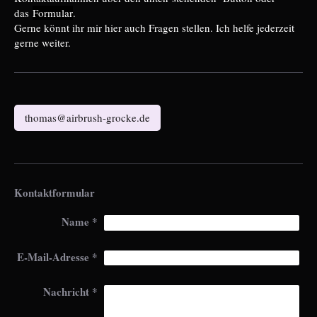
das
Formular
.
Gerne könnt ihr mir hier auch Fragen stellen. Ich helfe jederzeit
gerne weiter.
thomas@airbrush-grocke.de
Kontaktformular
Name
*
E-Mail-Adresse
*
Nachricht
*